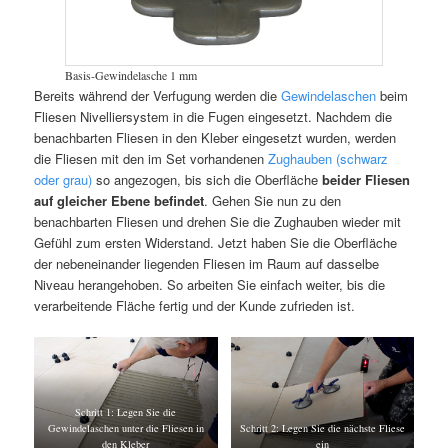
Basis-Gewindelasche 1 mm
Bereits während der Verfugung werden die
Gewindelaschen
beim
Fliesen Nivelliersystem in die Fugen eingesetzt. Nachdem die
benachbarten Fliesen in den Kleber eingesetzt wurden, werden
die Fliesen mit den im Set vorhandenen
Zughauben (schwarz
oder grau)
so angezogen, bis sich die Oberfläche
beider Fliesen
auf gleicher Ebene befindet
. Gehen Sie nun zu den
benachbarten Fliesen und drehen Sie die Zughauben wieder mit
Gefühl zum ersten Widerstand. Jetzt haben Sie die Oberfläche
der nebeneinander liegenden Fliesen im Raum auf dasselbe
Niveau herangehoben. So arbeiten Sie einfach weiter, bis die
verarbeitende Fläche fertig und der Kunde zufrieden ist.
Schritt 1: Legen Sie die
Gewindelaschen unter die Fliesen in
Schritt 2: Legen Sie die nächste Fliese
den Kleber
ein