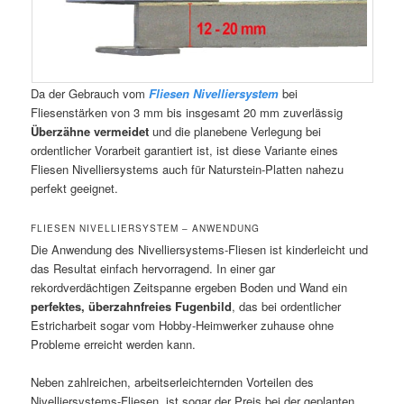
Da der Gebrauch vom
Fliesen Nivelliersystem
bei
Fliesenstärken von 3 mm bis insgesamt 20 mm zuverlässig
Überzähne vermeidet
und die planebene Verlegung bei
ordentlicher Vorarbeit garantiert ist, ist diese Variante eines
Fliesen Nivelliersystems auch für Naturstein-Platten nahezu
perfekt geeignet.
FLIESEN NIVELLIERSYSTEM – ANWENDUNG
Die Anwendung des Nivelliersystems-Fliesen ist kinderleicht und
das Resultat einfach hervorragend. In einer gar
rekordverdächtigen Zeitspanne ergeben Boden und Wand ein
perfektes, überzahnfreies Fugenbild
, das bei ordentlicher
Estricharbeit sogar vom Hobby-Heimwerker zuhause ohne
Probleme erreicht werden kann.
Neben zahlreichen, arbeitserleichternden Vorteilen des
Nivelliersystems-Fliesen, ist sogar der Preis bei der geplanten