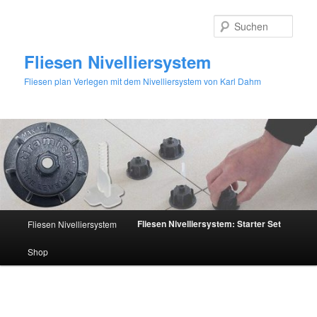
Zum
primären
Such
Inhalt
springen
Fliesen Nivelliersystem
Fliesen plan Verlegen mit dem Nivelliersystem von Karl Dahm
Hauptmenü
Fliesen Nivelliersystem: Starter Set
Fliesen Nivelliersystem
Shop